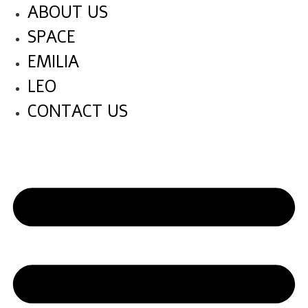
American Towman ShowPlace – expo-eilat.co.i
לג
ABOUT US
תוכן
SPACE
EMILIA
LEO
CONTACT US