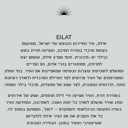
EILAT
אילת, עיר התיירות והנופש של ישראל, ממוקמת
בצומת מרכזי במזרח התיכון, ומציעה חווית נופש
ובילוי ים-תיכונית. חופי מפרץ אילת, ששמם יצא
למרחוק, ממוסגרים בהרי אדום, הם הפריים
המושלם לשקיעות עוצרות הנשימה שמאפיינות את העיר. בתי המלון
המפורסמים של העיר פרושים לצד הטיילת המרכזית ולאורך רצועות
החוף, הדרומית הצפונית, לצד שפע של מסעדות, מרכזי בילוי ומסחר.
כשהירח זורח, העיר מציעה חיי לילה תוססים, שפע של אירועים
ומזג אוויר מושלם לאורך כל ימות השנה. לאחרונה, התחדשה העיר
בשדה התעופה הבינלאומי והמתקדם – ׳רמון׳, הממוקם בסמוך לה.
כל אלו הופכים את את העיר אילת ללוקיישן
אטרקטיבי ועשיר בתוכן. הבחירה הטבעית