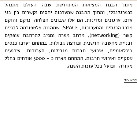
מתוך הבנת המציאות המתחדשת שבה העולם מתנהל
ככפרגלובלי, ומתוך ההבנה שמערכות יחסים וקשרים בין בני
אדם, ארגונים ומדינות, הם אלו שבונים הצלחה, נרקם והוקם
מרכז הכנסים והתערוכות, SPACE, שמהווה פלטפורמה לבניית
קשר (networkingׁׂ), מרחב מפרה ומניב להרחבת אופקים
ובניית מחשבה חדשנית ופורצת גבולות. במתחם יערכו כנסים
בינלאומיים, אירועי חברות מובילות, תערוכות, אירועים
עסקיים ואירועי תרבות. המתחם מארח כ – 5000 אורחים בחלל
מקורה, ופועל בכל עונות השנה.
קרא עוד