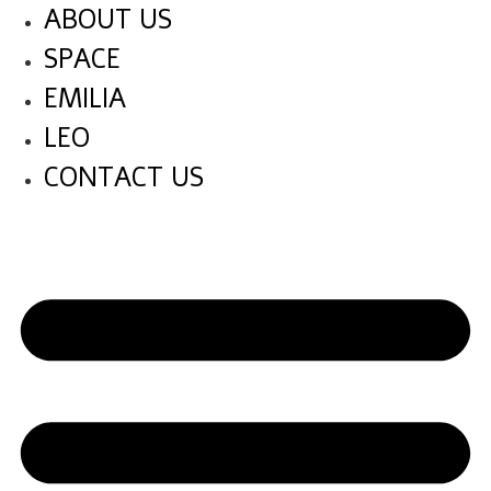
expo-eilat.co.il – emilia events hal
לג
ABOUT US
תוכן
SPACE
EMILIA
LEO
CONTACT US