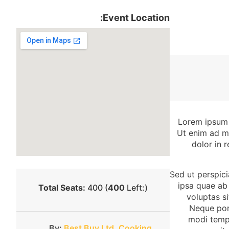
Event Location:
Lorem ipsum d
Ut enim ad mi
dolor in 
Sed ut perspic
ipsa quae ab 
Total Seats:
400 (
400
Left:)
voluptas s
Neque porr
modi temp
By:
Best Buy Ltd,
Cooking