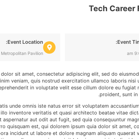
Tech Career F
Event Location:
Event Ti
Metropolitan Pavilion
9:0
olor sit amet, consectetur adipiscing elit, sed do eiusmod
nim veniam, quis nostrud exercitation ullamco laboris nisi
reprehenderit in voluptate velit esse cillum dolore eu fugiat
proident, sunt in
iatis unde omnis iste natus error sit voluptatem accusant
illo inventore veritatis et quasi architecto beatae vitae 
it aspernatur aut odit aut fugit, sed quia consequuntur mag
o quisquam est, qui dolorem ipsum quia dolor sit amet, co
ora incidunt ut labore et dolore magnam aliquam quaerat 